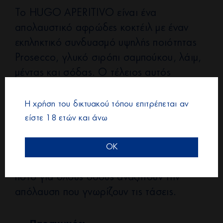
Το HUGO APERITIVO είναι ένα
απολαυστικό αφρώδες κοκτέιλ με έναν
εκπληκτικό συνδυασμό υψηλής ποιότητας
Prosecco, γλυκό σιρόπι σαμπούκου, λάιμ,
μέντας και σόδας. Ο τέλειος αυτός
συνδυασμός σημαίνει ότι το αρωματικό
κοκτέιλ δίνει μια
Η χρήση του δικτυακού τόπου επιτρέπεται αν
ευχάριστη γλυκύτητα. Με περιεκτικότητα
είστε 18 ετών και άνω
σε αλκοόλ 5,5% ABV, είναι ένα από τα πιο
δημοφιλή γλυκά ποτά. Το απεριτίφ SCAVI
OK
& RAY HUGO APERITIVO είναι το καλτ
ποτό για όλους όσους αναζητούν την
απόλαυση που γνωρίζουν τις τάσεις.