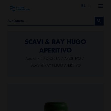
Μετάβαση
EL
στο
Search Button
περιεχόμενο
Search
for:
SCAVI & RAY HUGO
APERITIVO
Αρχική
ΠΡΟΪΟΝΤΑ
APERITIVO
SCAVI & RAY HUGO APERITIVO