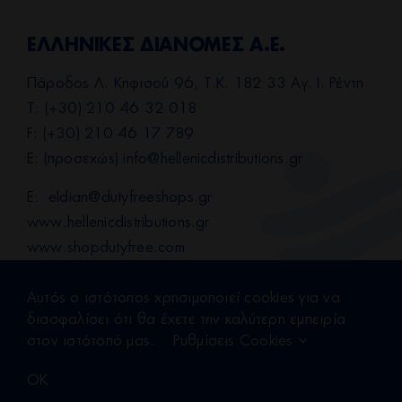
ΕΛΛΗΝΙΚΕΣ ΔΙΑΝΟΜΕΣ Α.Ε.
Πάροδος Λ. Κηφισού 96, Τ.Κ. 182 33 Αγ. Ι. Ρέντη
T: (+30) 210 46 32 018
F: (+30) 210 46 17 789
E: (προσεχώς)
info@hellenicdistributions.gr
E:
eldian@dutyfreeshops.gr
www.hellenicdistributions.gr
www.shopdutyfree.com
Αυτός ο ιστότοπος χρησιμοποιεί cookies για να
διασφαλίσει ότι θα έχετε την καλύτερη εμπειρία
Όροι χρήσης
|
Πολιτική απορρήτου
στον ιστότοπό μας.
Ρυθμίσεις Cookies
OK
Powered by
@ Copyright 2022 ΕΛΛΗΝΙΚΕΣ