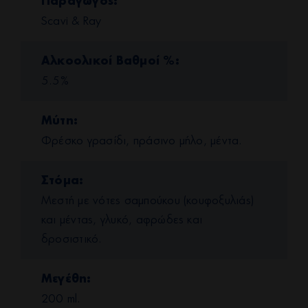
Παραγωγός
Scavi & Ray
Αλκοολικοί Βαθμοί %
5.5%
Μύτη
Φρέσκο γρασίδι, πράσινο μήλο, μέντα.
Στόμα
Μεστή με νότες σαμπούκου (κουφοξυλιάς)
και μέντας, γλυκό, αφρώδες και
δροσιστικό.
Μεγέθη
200 ml.