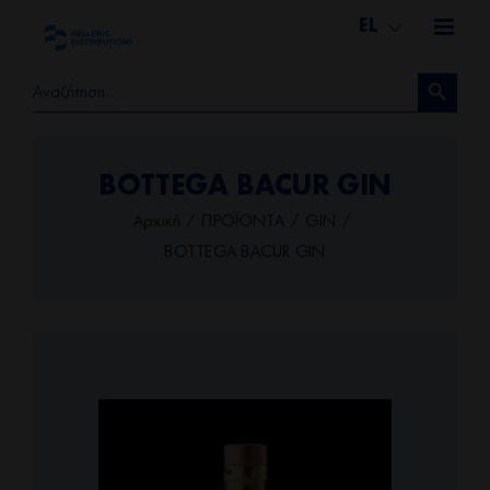
Μετάβαση
EL
στο
Search Button
περιεχόμενο
Search
for:
BOTTEGA BACUR GIN
Αρχική
ΠΡΟΪΟΝΤΑ
GIN
BOTTEGA BACUR GIN