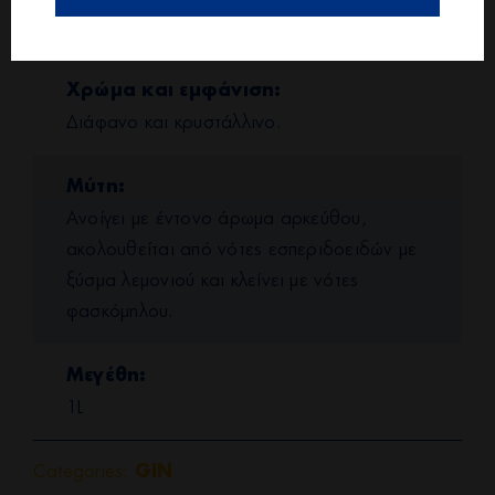
Χαρακτηριστικά
Χρώμα και εμφάνιση
Διάφανο και κρυστάλλινο.
Μύτη
Ανοίγει με έντονο άρωμα αρκεύθου,
ακολουθείται από νότες εσπεριδοειδών με
ξύσμα λεμονιού και κλείνει με νότες
φασκόμηλου.
Μεγέθη
1L
Categories:
GIN